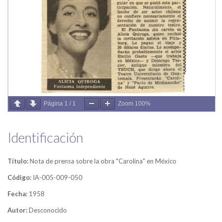
Página
1
/
1
Zoom
100%
Identificación
Título:
Nota de prensa sobre la obra "Carolina" en México
Código:
IA-005-009-050
Fecha:
1958
Autor:
Desconocido