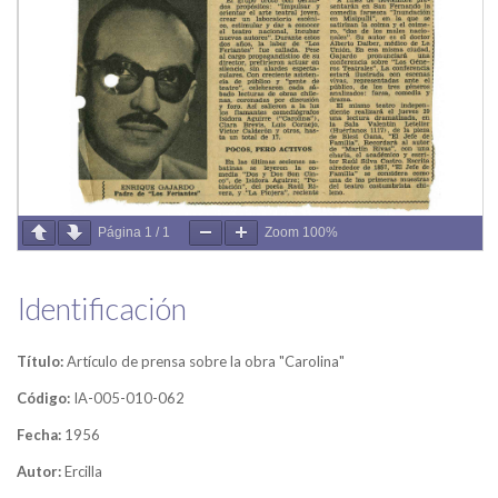
Página
1
/
1
Zoom
100%
Identificación
Título:
Artículo de prensa sobre la obra "Carolina"
Código:
IA-005-010-062
Fecha:
1956
Autor:
Ercilla