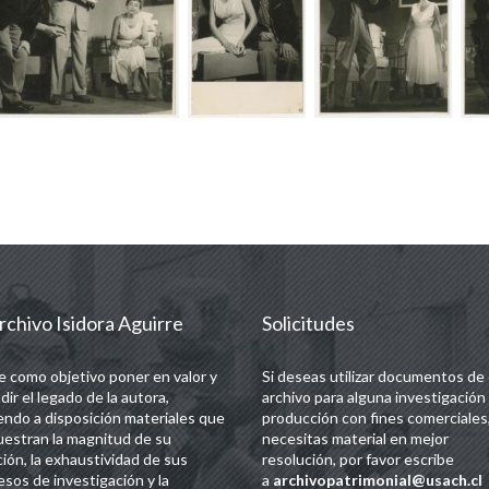
rchivo Isidora Aguirre
Solicitudes
e como objetivo poner en valor y
Si deseas utilizar documentos de
dir el legado de la autora,
archivo para alguna investigación
endo a disposición materiales que
producción con fines comerciales,
estran la magnitud de su
necesitas material en mejor
ción, la exhaustividad de sus
resolución, por favor escribe
esos de investigación y la
a
archivopatrimonial@usach.cl