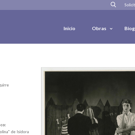
Solici
Inicio
Obras
Biog
uirre
co:
olina" de Isidora