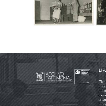
El A
Tien
difun
poni
demu
crea
proc