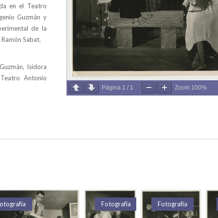
da en el Teatro
ugenio Guzmán y
perimental de la
 y Ramón Sabat.
o Guzmán, Isidora
 Teatro Antonio
Página
1
/
1
Zoom
100%
otografía
Fotografía
Fotografía