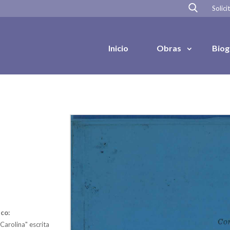
Solici
Inicio
Obras
Biog
co:
arolina" escrita