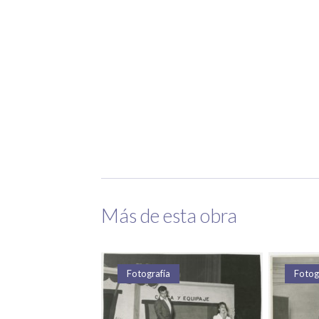
Más de esta obra
Fotografía
Fotografía