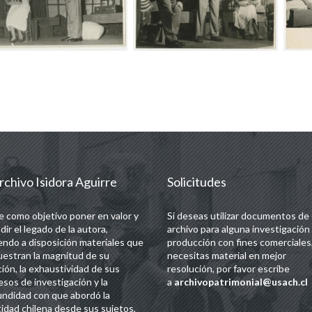
rchivo Isidora Aguirre
Solicitudes
e como objetivo poner en valor y
Si deseas utilizar documentos de
dir el legado de la autora,
archivo para alguna investigación
endo a disposición materiales que
producción con fines comerciales,
estran la magnitud de su
necesitas material en mejor
ción, la exhaustividad de sus
resolución, por favor escribe
esos de investigación y la
a
archivopatrimonial@usach.cl
undidad con que abordó la
tidad chilena desde sus sujetos,