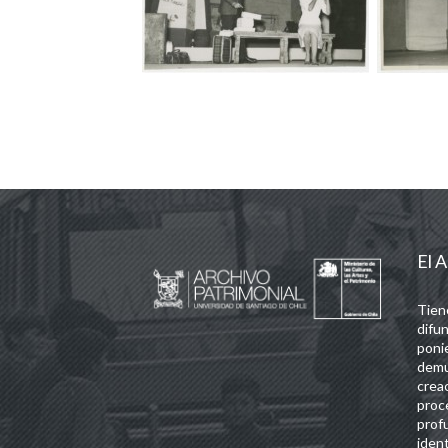
El A
Tien
difun
poni
demu
crea
proc
prof
iden