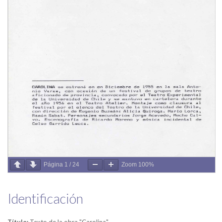
Página
1
/
24
Zoom
100%
Identificación
Título:
Texto de la obra "Carolina"