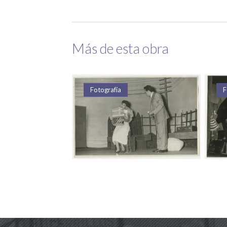
Más de esta obra
a
Fotografía
F