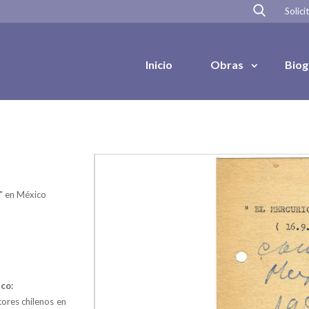
Solici
Inicio
Obras
Biog
a" en México
co:
tores chilenos en