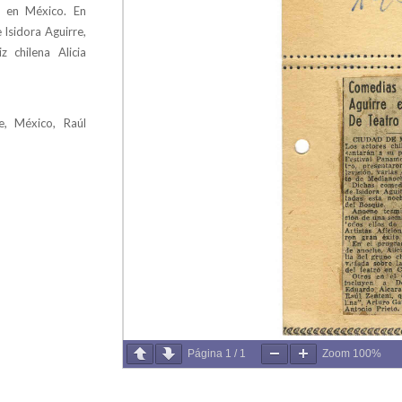
o en México. En
 Isidora Aguirre,
 chilena Alicia
re, México, Raúl
Página
1
/
1
Zoom
100%