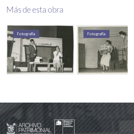
Más de esta obra
Fotografía
Foto