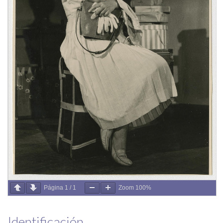
Página
1
/
1
Zoom
100%
Identificación