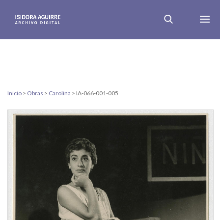
Inicio
>
Obras
>
Carolina
>
IA-066-001-005