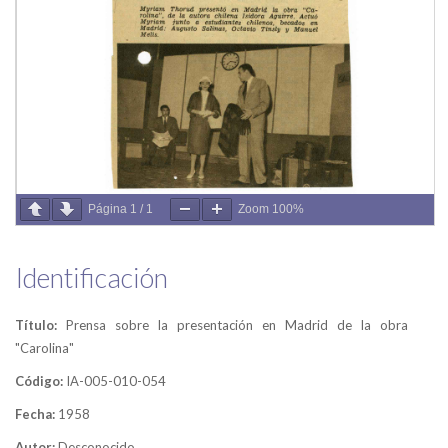
Página
1
/
1
Zoom
100%
Identificación
Título:
Prensa sobre la presentación en Madrid de la obra
"Carolina"
Código:
IA-005-010-054
Fecha:
1958
Autor:
Desconocido