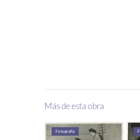
Más de esta obra
a
Fotografía
F