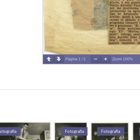
Página
1
/
2
Zoom
100%
otografía
Fotografía
Fotografía