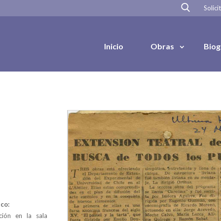
Solici
Inicio
Obras
Biog
co:
ción en la sala