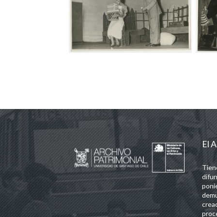
El A
Tien
difun
poni
demu
crea
proc