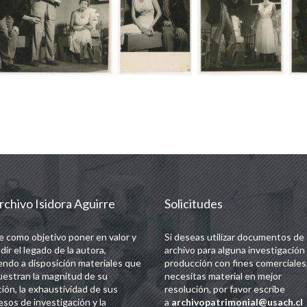
rchivo Isidora Aguirre
Solicitudes
e como objetivo poner en valor y
Si deseas utilizar documentos de
dir el legado de la autora,
archivo para alguna investigación
endo a disposición materiales que
producción con fines comerciales,
estran la magnitud de su
necesitas material en mejor
ción, la exhaustividad de sus
resolución, por favor escribe
esos de investigación y la
a
archivopatrimonial@usach.cl