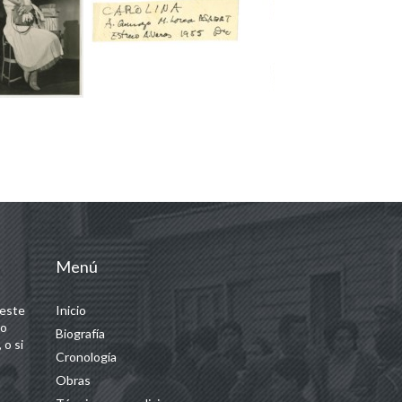
Menú
 este
Inicio
 o
Biografía
 o si
Cronología
Obras