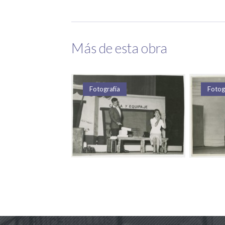
Más de esta obra
a
Fotografía
F