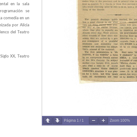
ntal en la sala
programación se
sta comedia en un
izada por Alicia
lenco del Teatro
 Siglo XX, Teatro
Página
1
/
1
Zoom
100%