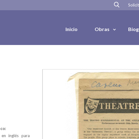
Solici
Inicio
Obras
Biog
co:
en inglés para