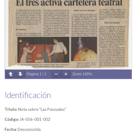
Página
1
/
1
Zoom
100%
Identificación
Título:
Nota sobre "Las Pascualas"
Código:
IA-056-001-002
Fecha:
Desconocida