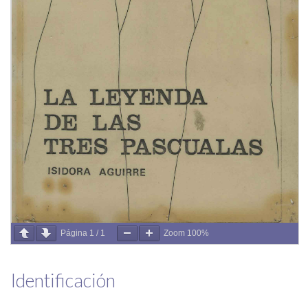
Página
1
/
1
Zoom
100%
Identificación