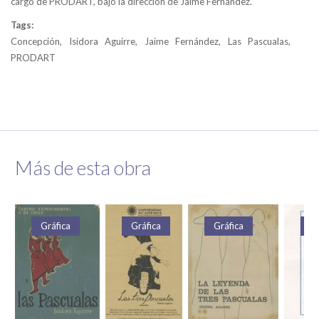
cargo de PRODART, bajo la dirección de Jaime Fernández.
Tags:
Concepción, Isidora Aguirre, Jaime Fernández, Las Pascualas,
PRODART
Más de esta obra
Gráfica
Gráfica
Gráfica
Gr