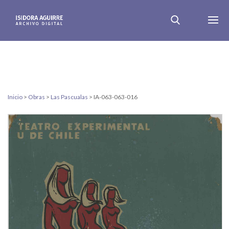
Inicio
>
Obras
>
Las Pascualas
>
IA-063-063-016