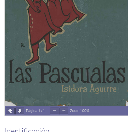
Página
1
/
1
Zoom
100%
Identificación