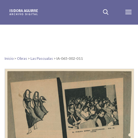
Inicio
>
Obras
>
Las Pascualas
>
IA-065-002-011