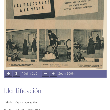
Página
1
/
2
Zoom
100%
Identificación
Título:
Reportaje gráfico