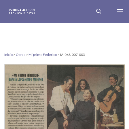
Inicio
>
Obras
>
Mi primo Federico
>
IA-068-007-003