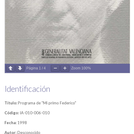
Página
1
/
4
Zoom
100%
Identificación
Título:
Programa de "Mi primo Federico"
Código:
IA-010-006-010
Fecha:
1998
Autor:
Desconocido