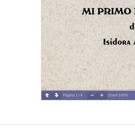
Página
1
/
4
Zoom
100%