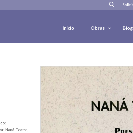
Solici
Inicio
Obras
Biog
co:
or Naná Teatro,