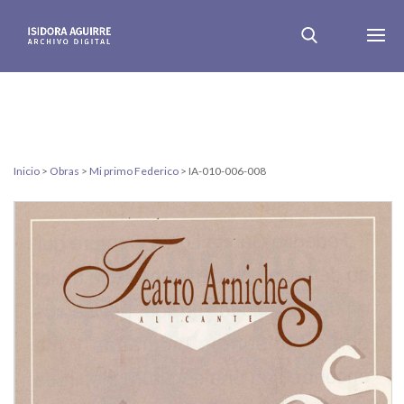
Inicio
>
Obras
>
Mi primo Federico
>
IA-010-006-008