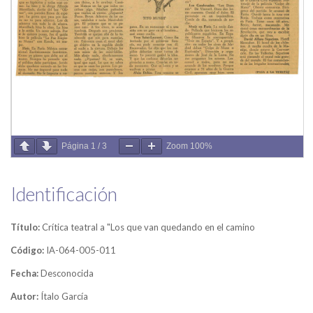
Página
1
/
3
Zoom
100%
Identificación
Título:
Crítica teatral a "Los que van quedando en el camino
Código:
IA-064-005-011
Fecha:
Desconocida
Autor:
Ítalo García