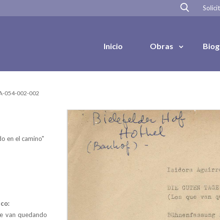
Solici
Inicio
Obras
Biog
IA-054-002-002
o en el camino"
co:
que van quedando