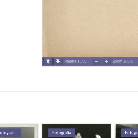
Página
1
/
50
Zoom
100%
otografía
Fotografía
Fotogr