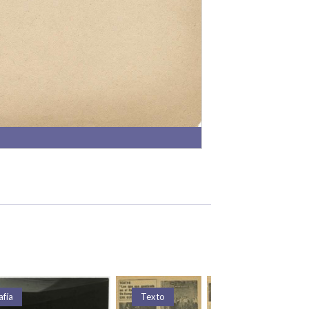
afía
Texto
Texto