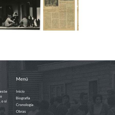
Menú
 este
Inicio
 o
Biografía
 o si
Cronología
Obras