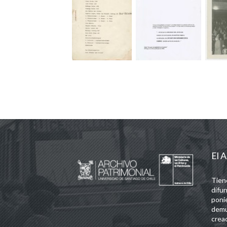
El A
Tien
difun
poni
demu
crea