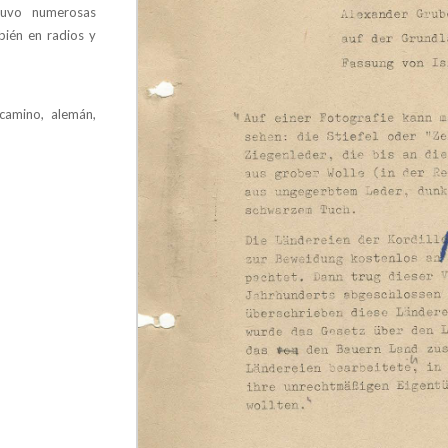
tuvo numerosas
bién en radios y
camino, alemán,