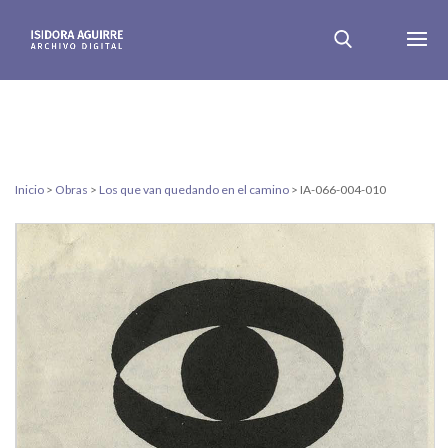
Inicio
>
Obras
>
Los que van quedando en el camino
>
IA-066-004-010