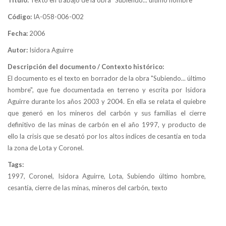
Título:
Texto en trabajo de la obra "Subiendo... último hombre"
Código:
IA-058-006-002
Fecha:
2006
Autor:
Isidora Aguirre
Descripción del documento / Contexto histórico:
El documento es el texto en borrador de la obra "Subiendo... último
hombre", que fue documentada en terreno y escrita por Isidora
Aguirre durante los años 2003 y 2004. En ella se relata el quiebre
que generó en los mineros del carbón y sus familias el cierre
definitivo de las minas de carbón en el año 1997, y producto de
ello la crisis que se desató por los altos índices de cesantía en toda
la zona de Lota y Coronel.
Tags:
1997, Coronel, Isidora Aguirre, Lota, Subiendo último hombre,
cesantía, cierre de las minas, mineros del carbón, texto