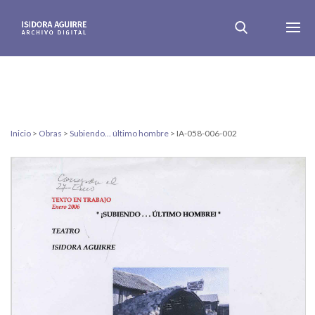
Inicio
>
Obras
>
Subiendo... último hombre
>
IA-058-006-002