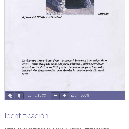
Página
1
/
33
Zoom
100%
Identificación