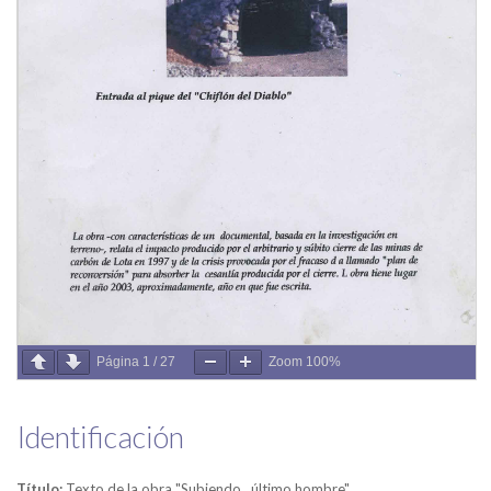
Página
1
/
27
Zoom
100%
Identificación
Título:
Texto de la obra "Subiendo...último hombre"