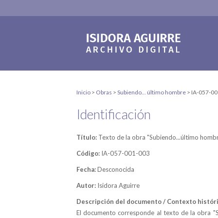
Inicio
>
Obras
>
Subiendo... último hombre
>
IA-057-0
Identificación
Título:
Texto de la obra "Subiendo...último homb
Código:
IA-057-001-003
Fecha:
Desconocida
Autor:
Isidora Aguirre
Descripción del documento / Contexto históri
El documento corresponde al texto de la obra "S