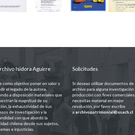
rchivo Isidora Aguirre
Solicitudes
e como objetivo poner en valor y
Si deseas utilizar documentos de
dir el legado de la autora,
archivo para alguna investigación
endo a disposición materiales que
producción con fines comerciales,
estran la magnitud de su
necesitas material en mejor
ción, la exhaustividad de sus
resolución, por favor escribe
esos de investigación y la
a
archivopatrimonial@usach.cl
undidad con que abordó la
tidad chilena desde sus sujetos,
emas e injusticias.