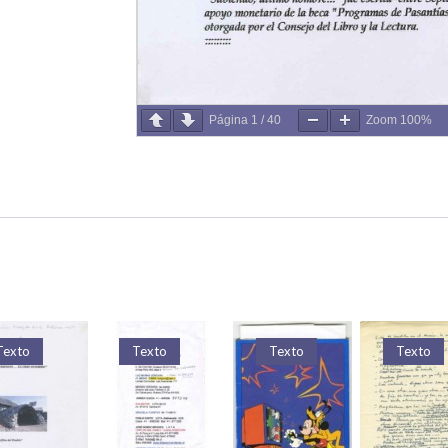
Página
1
/
40
Zoom
100%
Texto
Texto
Texto
Texto