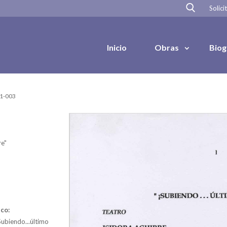
Solici
Inicio
Obras
Biog
01-003
re"
co:
ubiendo...último