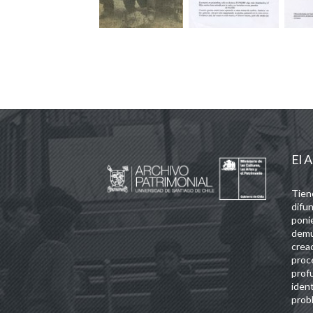
El A
Tien
difun
poni
demu
crea
proc
prof
iden
probl