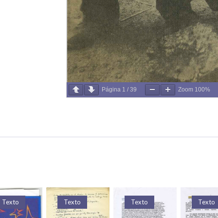
Página
1
/
39
Zoom
100%
Texto
Texto
Texto