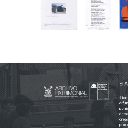
El A
Tien
difun
poni
demu
crea
proc