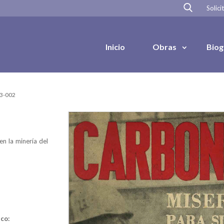
Solici
Inicio
Obras
Biog
03-002
en la minería del
co: