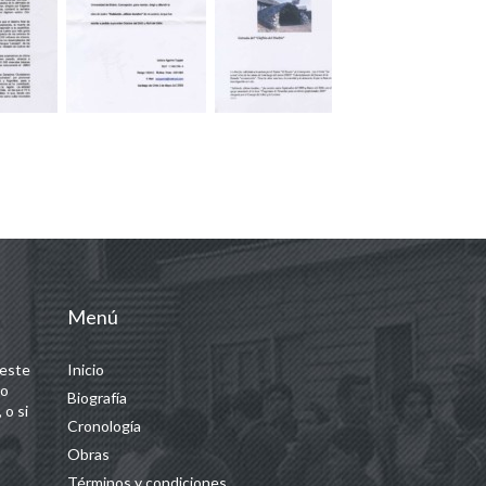
Menú
 este
Inicio
 o
Biografía
 o si
Cronología
Obras
Términos y condiciones