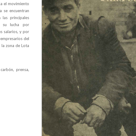
da el movimiento
la se encuentran
 las principales
, su lucha por
s salarios, y por
s empresarios del
 la zona de Lota
 carbón, prensa,