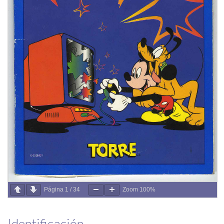
Página
1
/
34
Zoom
100%
Identificación