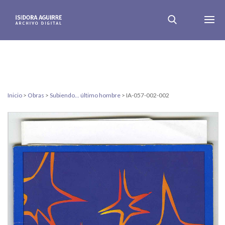
Inicio
>
Obras
>
Subiendo... último hombre
>
IA-057-002-002