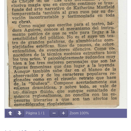
Página
1
/
1
Zoom
100%