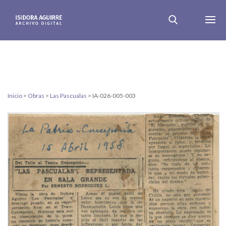
Inicio
>
Obras
>
Las Pascualas
>
IA-026-005-003