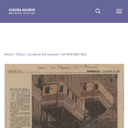
Inicio
>
Obras
>
La dama del canasto
>
IA-004-002-002