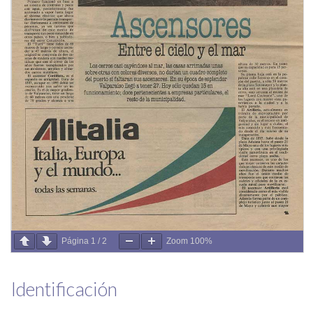
Página
1
/
2
Zoom
100%
Identificación