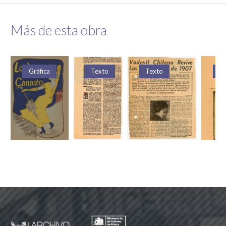
Más de esta obra
Gráfica
Texto
Texto
T