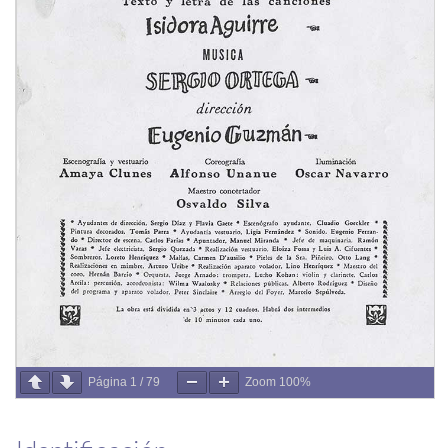
Página
1
/
79
Zoom
100%