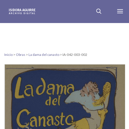
Inicio
>
Obras
>
La dama del canasto
>
IA-042-003-002