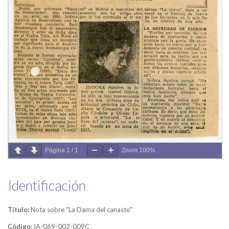
Página
1
/
1
Zoom
100%
Identificación
Título:
Nota sobre "La Dama del canasto"
Código:
IA-069-002-009C