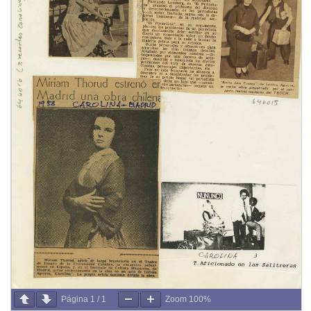
Página
1
/
1
Zoom
100%