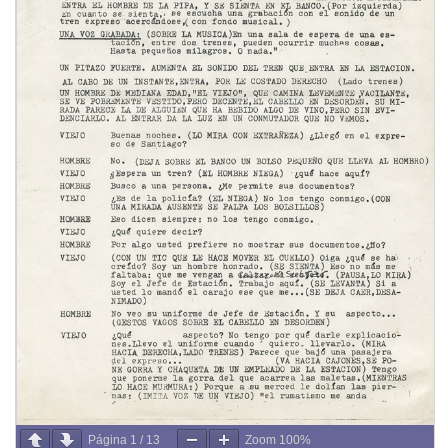
Página
1
/
13
Zoom
100%