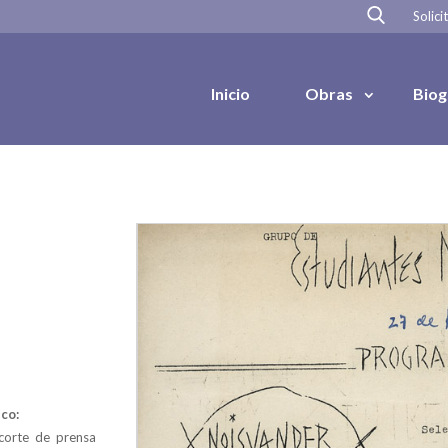
Solici
Inicio
Obras
Biog
co:
corte de prensa