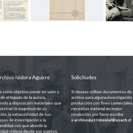
rchivo Isidora Aguirre
Solicitudes
e como objetivo poner en valor y
Si deseas utilizar documentos de
dir el legado de la autora,
archivo para alguna investigación
endo a disposición materiales que
producción con fines comerciales,
estran la magnitud de su
necesitas material en mejor
ción, la exhaustividad de sus
resolución, por favor escribe
esos de investigación y la
a
archivopatrimonial@usach.cl
undidad con que abordó la
tidad chilena desde sus sujetos,