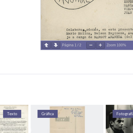
Página
1
/
2
Zoom
100%
xto
Gráfica
Fotografía