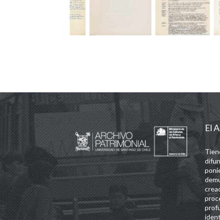
El A
Tien
difun
poni
demu
crea
proc
prof
iden