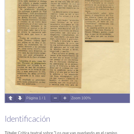
Página
1
/
1
Zoom
100%
Identificación
Título:
Crítica teatral sobre "Los que van quedando en el camino