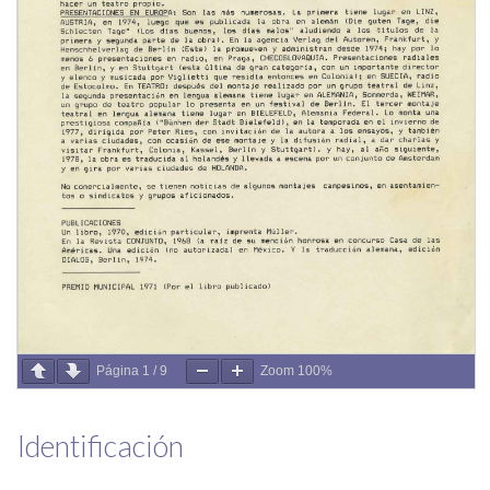
Página
1
/
9
Zoom
100%
Identificación