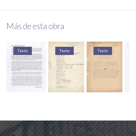
Más de esta obra
to
Texto
Texto
Texto