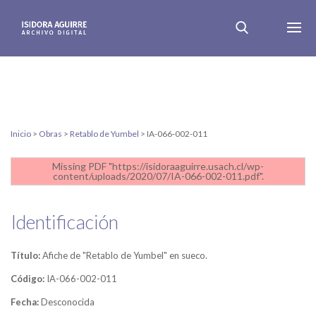
Inicio
>
Obras
>
Retablo de Yumbel
>
IA-066-002-011
Missing PDF "https://isidoraaguirre.usach.cl/wp-
content/uploads/2020/07/IA-066-002-011.pdf".
Identificación
Título:
Afiche de "Retablo de Yumbel" en sueco.
Código:
IA-066-002-011
Fecha:
Desconocida