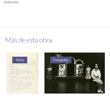
traducción
Más de esta obra
Texto
Fotografía
Fotografía
Fotografía