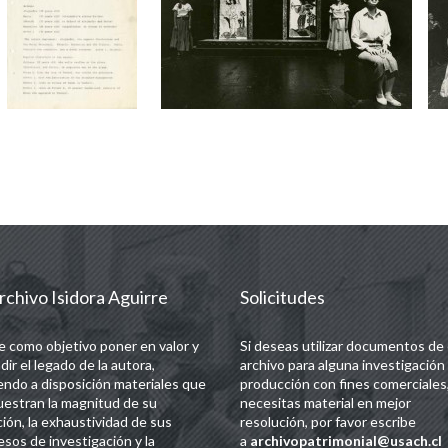
rchivo Isidora Aguirre
Solicitudes
e como objetivo poner en valor y
Si deseas utilizar documentos de
dir el legado de la autora,
archivo para alguna investigación
endo a disposición materiales que
producción con fines comerciales,
estran la magnitud de su
necesitas material en mejor
ción, la exhaustividad de sus
resolución, por favor escribe
esos de investigación y la
a
archivopatrimonial@usach.cl