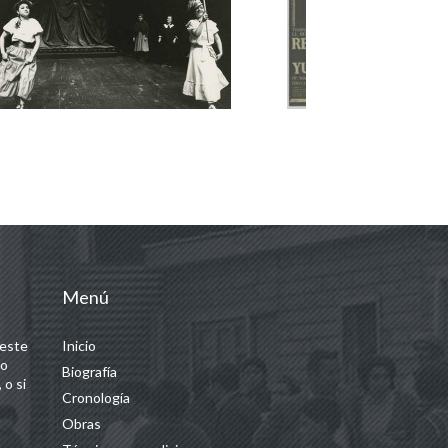
Menú
 este
Inicio
 o
Biografía
 o si
Cronología
Obras