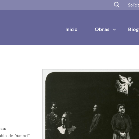
Solici
Inicio
Obras
Biog
co:
tablo de Yumbel"