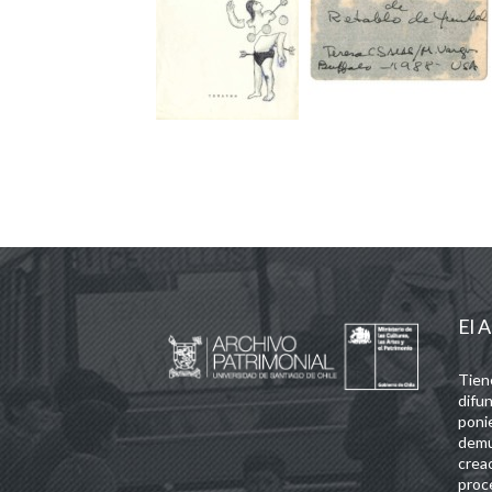
El A
Tien
difun
poni
demu
crea
proc