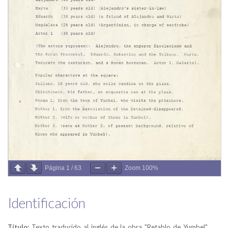
Página
1
/
63
Zoom
100%
Identificación
Título:
Texto traducido al inglés de la obra "Retablo de Yumbel"