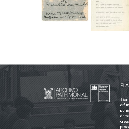
El A
Tien
difun
poni
demu
crea
proc