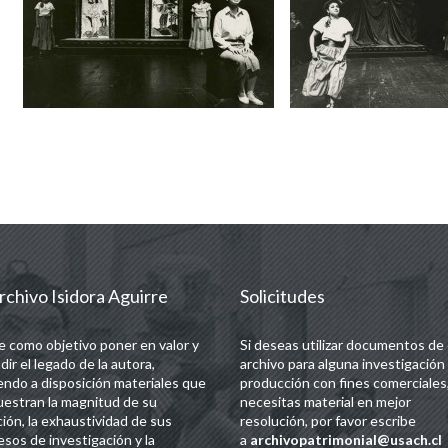
rchivo Isidora Aguirre
Solicitudes
e como objetivo poner en valor y
Si deseas utilizar documentos de
dir el legado de la autora,
archivo para alguna investigación
endo a disposición materiales que
producción con fines comerciales,
estran la magnitud de su
necesitas material en mejor
ción, la exhaustividad de sus
resolución, por favor escribe
esos de investigación y la
a
archivopatrimonial@usach.cl