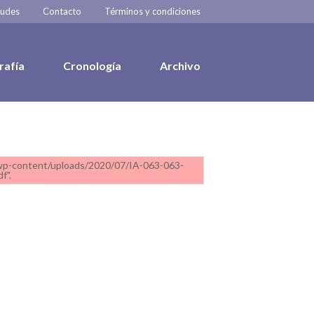
tudes
Contacto
Términos y condiciones
rafía
Cronología
Archivo
l/wp-content/uploads/2020/07/IA-063-063-
f".