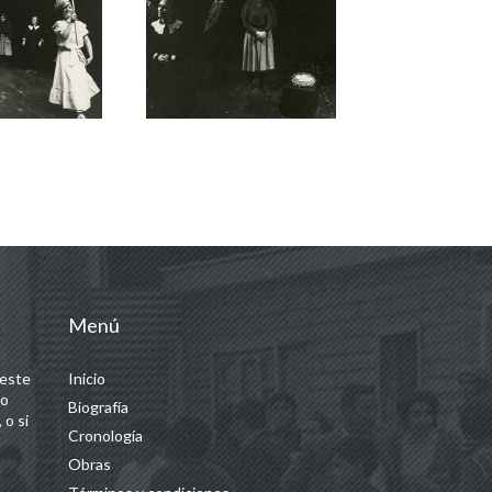
Menú
 este
Inicio
 o
Biografía
 o si
Cronología
Obras