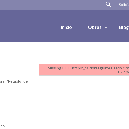
Solici
Inicio
Obras
Biog
Missing PDF "https://isidoraaguirre.usach.c
022.pd
bra "Retablo de
co: