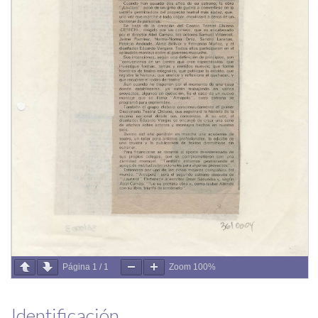
Página
1
/
1
Zoom
100%
Identificación