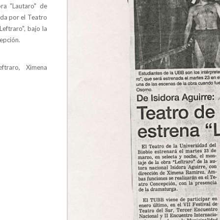
bra "Lautaro" de
ada por el Teatro
eftraro", bajo la
epción.
eftraro, Ximena