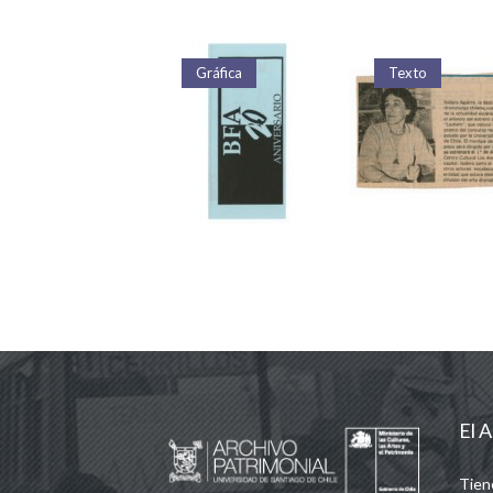
Gráfica
Texto
Texto
El A
Tien