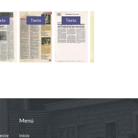
Texto
Texto
Texto
Texto
Menú
 este
Inicio