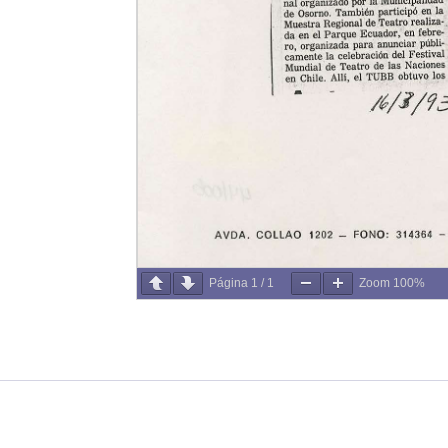
Página
1
/
1
Zoom
100%