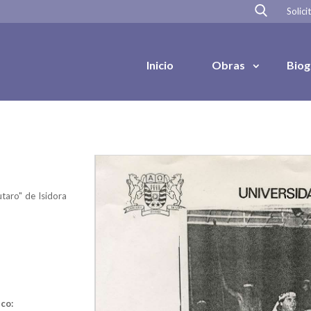
Solici
Inicio
Obras
Biog
utaro" de Isidora
co: