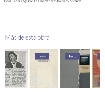
1993, Isidora Aguirre, Los libertadores Bolívar y Miranda
Más de esta obra
Texto
Texto
Te