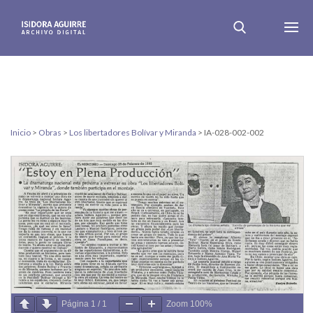
Inicio
>
Obras
>
Los libertadores Bolívar y Miranda
>
IA-028-002-002
Página
1
/
1
Zoom
100%