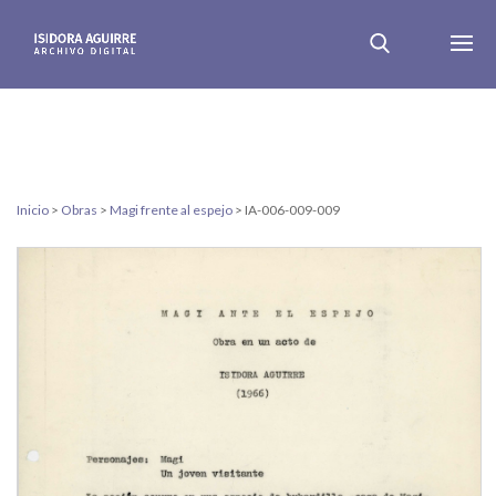
Inicio
>
Obras
>
Magi frente al espejo
>
IA-006-009-009