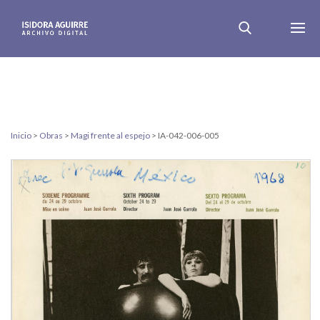
Inicio
>
Obras
>
Magi frente al espejo
>
IA-042-006-005