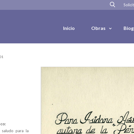
Solici
Inicio
Obras
Biog
01
co:
 saludo para la