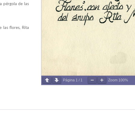
a pérgola de las
 las flores, Rita
Página
1
/
1
Zoom
100%