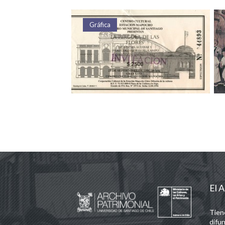
Gráfica
G
El A
Tien
difun