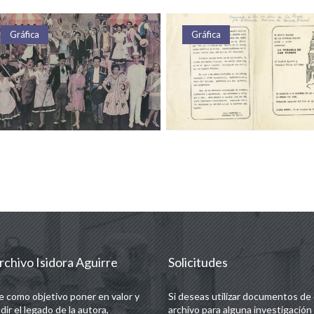
ráfica
Texto
Texto
rchivo Isidora Aguirre
Solicitudes
e como objetivo poner en valor y
Si deseas utilizar documentos de
dir el legado de la autora,
archivo para alguna investigación