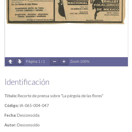
Página
1
/
1
Zoom
100%
Identificación
Título:
Recorte de prensa sobre "La pérgola de las flores"
Código:
IA-065-004-047
Fecha:
Desconocida
Autor:
Desconocido